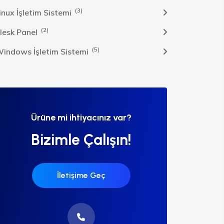
(3)
inux İşletim Sistemi
(2)
lesk Panel
(5)
indows İşletim Sistemi
Ürüne mi ihtiyacınız var?
Bizimle Çalışın!
İletişime Geç