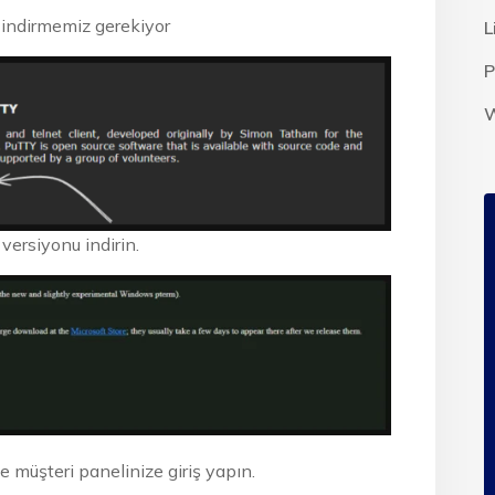
 indirmemiz gerekiyor
L
P
W
 versiyonu indirin.
e müşteri panelinize giriş yapın.