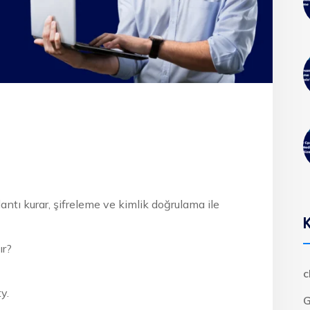
lantı kurar, şifreleme ve kimlik doğrulama ile
ır?
c
y.
G