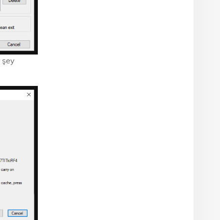
r şey